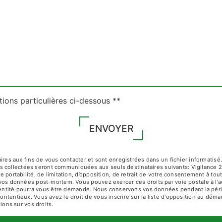
tions particulières ci-dessous **
ENVOYER
 aux fins de vous contacter et sont enregistrées dans un fichier informatisé. E
s collectées seront communiquées aux seuls destinataires suivants: Vigilance 
de portabilité, de limitation, d’opposition, de retrait de votre consentement à t
de vos données post-mortem. Vous pouvez exercer ces droits par voie postale à 
 d'identité pourra vous être demandé. Nous conservons vos données pendant la pé
contentieux. Vous avez le droit de vous inscrire sur la liste d'opposition au dé
tions sur vos droits.