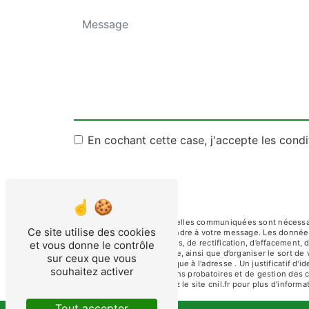
En cochant cette case, j'accepte les condi
** Les données personnelles communiquées sont nécessaires
Ce site utilise des cookies
dans le seul but de répondre à votre message. Les donnée
disposez de droits d’accès, de rectification, d’effacement, 
et vous donne le contrôle
d’une autorité de contrôle, ainsi que d’organiser le sort 
sur ceux que vous
ou par courrier électronique à l'adresse . Un justificatif
souhaitez activer
prescription légale aux fins probatoires et de gestion des 
Bloctel.gouv.fr
. Consultez le site cnil.fr pour plus d’informa
Tout accepter