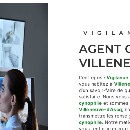
VIGIL
AGENT CYNOPHILE À
VILLEN
L’entreprise
Vigilance
vous habitez à
Villen
d’un savoir-faire de q
satisfaire. Nous vous
cynophile
et sommes à
Villeneuve-d'Ascq
, n
transmettre les rense
cynophile
. Notre méti
vous renforce encore p