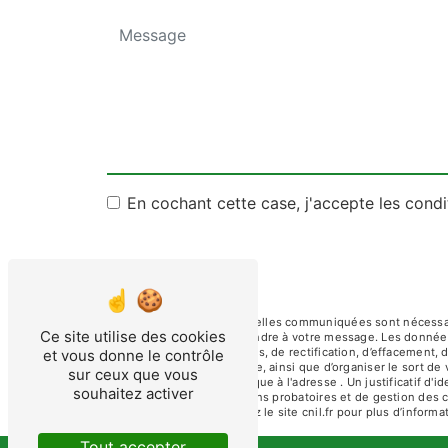
En cochant cette case, j'accepte les condi
** Les données personnelles communiquées sont nécessaires
Ce site utilise des cookies
dans le seul but de répondre à votre message. Les donnée
disposez de droits d’accès, de rectification, d’effacement, 
et vous donne le contrôle
d’une autorité de contrôle, ainsi que d’organiser le sort 
sur ceux que vous
ou par courrier électronique à l'adresse . Un justificatif
souhaitez activer
prescription légale aux fins probatoires et de gestion des 
Bloctel.gouv.fr
. Consultez le site cnil.fr pour plus d’informa
Tout accepter